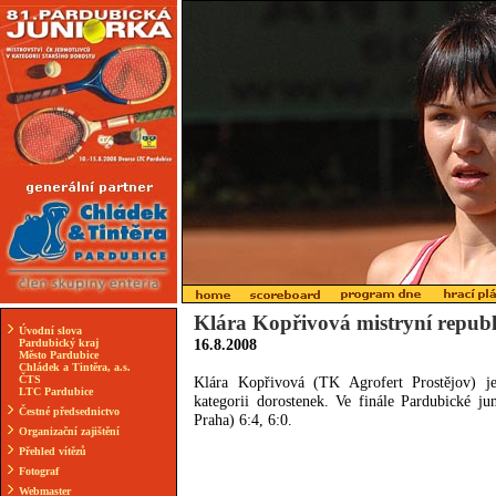
Klára Kopřivová mistryní repub
Úvodní slova
16.8.2008
Pardubický kraj
Město Pardubice
Chládek a Tintěra, a.s.
ČTS
Klára Kopřivová (TK Agrofert Prostějov) je
LTC Pardubice
kategorii dorostenek. Ve finále Pardubické 
Čestné předsednictvo
Praha) 6:4, 6:0.
Organizační zajištění
Přehled vítězů
Fotograf
Webmaster