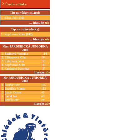
Úvodní stránka
Tip na vítěze (chlapci)
1. Šátral Jan
(136)
... hlasujte
zde
Tip na vítěze (dívky)
1. Kopřivová Klára
(102)
... hlasujte
zde
Miss PARDUBICKÁ JUNIORKA
2008
1.
Bacíková Veronika
114
2.
Ellingerová Klára
94
3.
Kubinová Petra
50
4.
Kopřivová Klára
39
5.
Hančarová Kristýna
37
hlasujte
zde
Mr PARDUBICKÁ JUNIORKA
2008
1.
Roušar Petr
185
2.
Bezdíček Martin
155
3.
Lucák Otakar
46
4.
Šátral Jan
46
5.
Lošťák Jan
28
hlasujte
zde