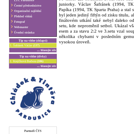
LTC Pardubice
juniorky. Václav Šafránek (1994, T
Čestné předsednictvo
Papíka (1994, TK Sparta Praha) a stal 
Organizační zajištění
byl jeden jediný fiftýn od zisku titulu
Přehled vítězů
finálovém utkání také nebyl daleko o
Fotograf
setu, kde neproměnil setbol. Ukázal vš
Webmaster
esem a za stavu 2:2 ve 3.setu vzal sou
Úvodní stránka
několika chybami v posledním gemu 
Tip na vítěze (chlapci)
vysokou úroveň.
1. Šafránek Václav
(137)
... hlasujte
zde
Tip na vítěze (dívky)
1. Krejčíková Barbora
(106)
... hlasujte
zde
Partneři ČTS