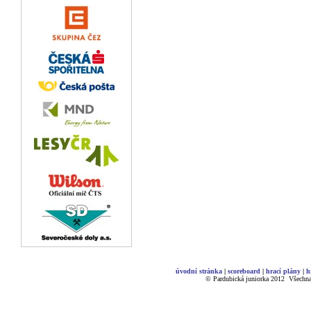
úvodní stránka
|
scoreboard
|
hrací plány
|
h
© Pardubická juniorka 2012
.
Všechna 