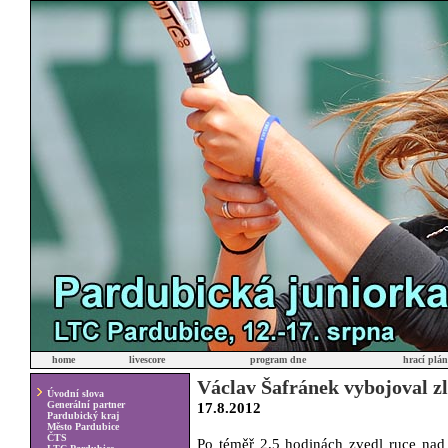
home
livescore
program dne
hrací plá
Václav Šafránek vybojoval zl
Úvodní slova
Generální partner
17.8.2012
Pardubický kraj
Město Pardubice
ČTS
Po téměř 2,5 hodinách zvedl ruce nad 