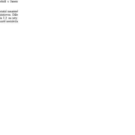
rohrál s Janem
statní nasazené
dziejovou. Dále
a 1:2 na sety.
urtě nestrávila