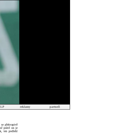
.I.P
reklamy
partneři
, se překvapivě
oč právě on je
k, ten podlehl