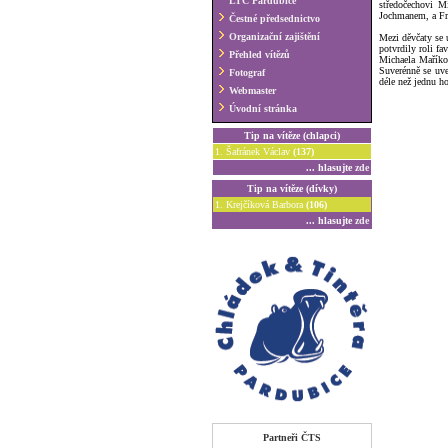
LTC Pardubice
středočechovi M
Jochmanem, a Fr
Čestné předsednictvo
Organizační zajištění
Mezi děvčaty se 
potvrdily roli f
Přehled vítězů
Michaela Maříko
Suverénně se uve
Fotograf
déle než jednu ho
Webmaster
Úvodní stránka
Tip na vítěze (chlapci)
1. Šafránek Václav
(137)
... hlasujte
zde
Tip na vítěze (dívky)
1. Krejčíková Barbora
(106)
... hlasujte
zde
Partneři ČTS