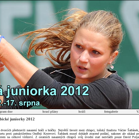
gram dne
hrací plány
hráči
fotogalerie
V
bické juniorky 2012
dvorcích představili nasazení hráči a hráčky. Největší favorit mezi chlapci, loňský finalista Václav Šafránek
setu proti patnáctiletému Ondřeji Krstevovi. Šafránek musel dohánět ztracené podání, nakonec ale ukázal pr
antem na celkové vítězství. Z ostatních nasazených chlapců svůj úvodní start nezvládli pouze David Polja