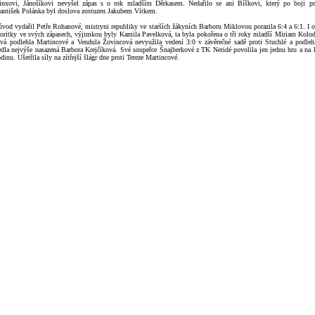
inxovi, Jánošíkovi nevyšel zápas s o rok mladším Děrkasem. Nedařilo se ani Bíškovi, který po boji p
antišek Polánka byl doslova zostuzen Jakubem Vítkem.
úvod vydařil Petře Rohanové, mistryni republiky ve starších žákyních Barboru Miklovou porazila 6:4 a 6:1. I o
avoritky ve svých zápasech, výjimkou byly Kamila Pavelková, ta byla pokořena o tři roky mladší Miriam Kolo
vá podlehla Martincové a Vendula Žovincová nevyužila vedení 3:0 v závěrečné sadě proti Stuchlé a podlehl
dla nejvýše nasazená Barbora Krejčíková. Své soupeřce Šnajberkové z TK Neridé povolila jen jednu hru a na k
dinu. Ušetřila síly na zítřejší šlágr dne proti Tereze Martincové.