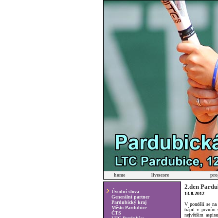
home
livescore
pro
2.den Pardu
Úvodní slova
13.8.2012
Generální partner
Pardubický kraj
V pondělí se na 
Město Pardubice
trápil v prvním 
ČTS
největším aspir