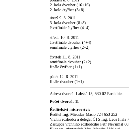
pondělí 8. 8. 2011
2. kola dvouher (16+16)
2. kolo čtyřher (8+8)
úterý 9. 8. 2011
3. kola dvouher (8+8)
čtvrtfinále čtyřher (4+4)
středa 10. 8. 2011
čtvrtfinále dvouher (4+4)
semifinále čtyřher (2+2)
čtvrtek 11. 8. 2011
semifinále dvouher (2+2)
finále čtyřher (1+1)
pátek 12. 8. 2011
finále dvouher (1+1)
Adresa dvorců: Labská 15, 530 02 Pardubice
Počet dvorců: 11
Ředitelství mistrovství:
Ředitel Ing. Miroslav Máslo 724 653 252
Vrchní rozhodčí a delegát ČTS Ing. Leoš Fiala 
Zástupce vrchního rozhodčího Petr Nevšímal 60
Ekonom, ubytování: Mgr. Monika Máslová