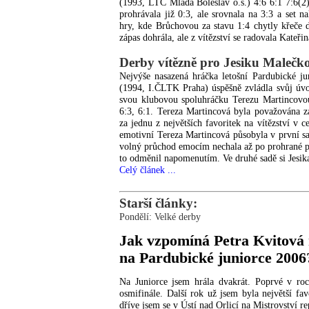
(1993, LTC Mladá Boleslav o.s.) 4:6 6:1 7:6(2)
prohrávala již 0:3, ale srovnala na 3:3 a set 
hry, kde Brůchovou za stavu 1:4 chytly křeče
zápas dohrála, ale z vítězství se radovala Kateři
Derby vítězně pro Jesiku Malečk
Nejvýše nasazená hráčka letošní Pardubické j
(1994, I.ČLTK Praha) úspěšně zvládla svůj úvo
svou klubovou spoluhráčku Terezu Martincov
6:3, 6:1. Tereza Martincová byla považována z
za jednu z největších favoritek na vítězství v c
emotivní Tereza Martincová působyla v první s
volný průchod emocím nechala až po prohrané pr
to odměnil napomenutím. Ve druhé sadě si Jesik
Celý článek ...
Starší články:
Pondělí: Velké derby
Jak vzpomíná Petra Kvitová n
na Pardubické juniorce 2006
Na Juniorce jsem hrála dvakrát. Poprvé v ro
osmifinále. Další rok už jsem byla největší fa
dříve jsem se v Ústí nad Orlicí na Mistrovství r