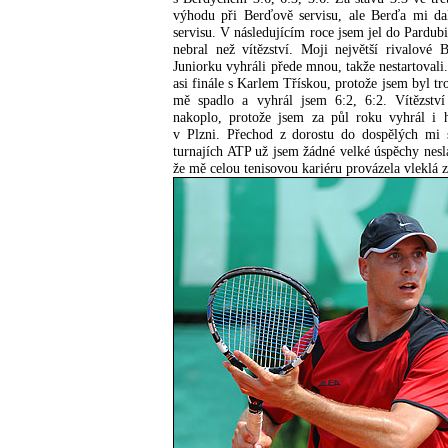
výhodu při Berďově servisu, ale Berďa mi da
servisu. V následujícím roce jsem jel do Pardubi
nebral než vítězství. Moji největší rivalové
Juniorku vyhráli přede mnou, takže nestartoval
asi finále s Karlem Třískou, protože jsem byl tr
mě spadlo a vyhrál jsem 6:2, 6:2. Vítězstv
nakoplo, protože jsem za půl roku vyhrál i 
v Plzni. Přechod z dorostu do dospělých mi s
turnajích ATP už jsem žádné velké úspěchy nesl
že mě celou tenisovou kariéru provázela vleklá z