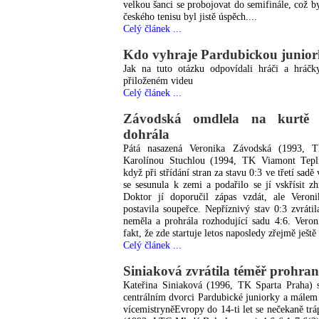
velkou šanci se probojovat do semifinále, což by
českého tenisu byl jistě úspěch....
Celý článek ...
Kdo vyhraje Pardubickou junio
Jak na tuto otázku odpovídali hráči a hráč
přiloženém videu
Celý článek ...
Závodská omdlela na kurtě 
dohrála
Pátá nasazená Veronika Závodská (1993, 
Karolínou Stuchlou (1994, TK Viamont Tepli
když při střídání stran za stavu 0:3 ve třetí sadě
se sesunula k zemi a podařilo se jí vskřísit 
Doktor jí doporučil zápas vzdát, ale Veron
postavila soupeřce. Nepříznivý stav 0:3 zvrátil
neměla a prohrála rozhodující sadu 4:6. Veron
fakt, že zde startuje letos naposledy zřejmě ještě p
Celý článek ...
Siniaková zvrátila téměř prohra
Kateřina Siniaková (1996, TK Sparta Praha) s
centrálním dvorci Pardubické juniorky a málem
vícemistryněEvropy do 14-ti let se nečekaně tr