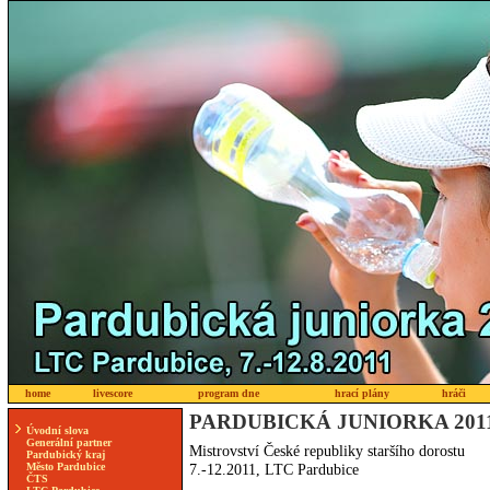
home
livescore
program dne
hrací plány
hráči
PARDUBICKÁ JUNIORKA 201
Úvodní slova
Generální partner
Mistrovství České republiky staršího dorostu
Pardubický kraj
Město Pardubice
7.-12.2011, LTC Pardubice
ČTS