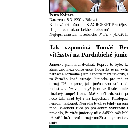
Petra Kvitová
Narozena: 8.3.1990 v Bílovci
Klubová příslušnost: TK AGROFERT Prostějov
Hraje levou rukou, bekhend obouruč
Nejlepší umístění na žebříčku WTA: 7 (4.7.2011
Jak vzpomíná Tomáš Be
vítězství na Pardubické juni
Juniorku jsem hrál dvakrát. Poprvé to bylo, 
starší žák mezi dorostence. Podařilo se mi vyh
patnáct a rozhodně jsem nepotřil mezi favority,
za černého koně turnaje. Juniorka pro mě zn
turnaj. Už jen proto, jaká jména jsou na listin
radost z vítězství, i když jsem ve finále neod
finálový soupeř Honza Mašík měl zdravotní p
něco tak, snad byl i na kapačkách. Každopá
nemohl nastoupit. Nejradši bych se tehdy na juni
mohl zvednout ruce po posledním vyhraném m
pravidlo, že vítěz juniorky už v dalších ročnící
už začal hrát první turnaje mužů a moje tenisov
směr.