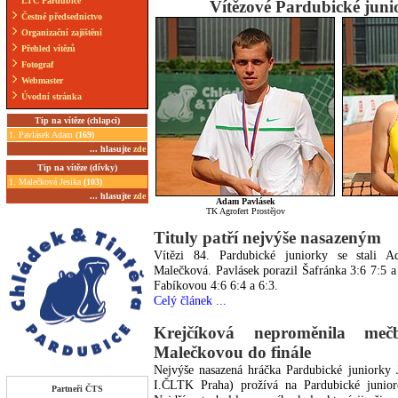
LTC Pardubice
Vítězové Pardubické juni
Čestné předsednictvo
Organizační zajištění
Přehled vítězů
Fotograf
Webmaster
Úvodní stránka
Tip na vítěze (chlapci)
1. Pavlásek Adam
(169)
... hlasujte
zde
Tip na vítěze (dívky)
1. Malečková Jesika
(103)
... hlasujte
zde
Adam Pavlásek
TK Agrofert Prostějov
Tituly patří nejvýše nasazeným
Vítězi 84. Pardubické juniorky se stali 
Malečková. Pavlásek porazil Šafránka 3:6 7:5 a
Fabíkovou 4:6 6:4 a 6:3.
Celý článek ...
Krejčíková neproměnila meč
Malečkovou do finále
Nejvýše nasazená hráčka Pardubické juniorky 
I.ČLTK Praha) prožívá na Pardubické junior
Partneři ČTS