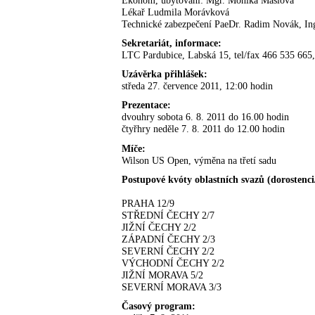
Lékař Ludmila Morávková
Technické zabezpečení PaeDr. Radim Novák, Ing
Sekretariát, informace:
LTC Pardubice, Labská 15, tel/fax 466 535 665
Uzávěrka přihlášek:
středa 27. července 2011, 12:00 hodin
Prezentace:
dvouhry sobota 6. 8. 2011 do 16.00 hodin
čtyřhry neděle 7. 8. 2011 do 12.00 hodin
Míče:
Wilson US Open, výměna na třetí sadu
Postupové kvóty oblastních svazů (dorostenci
PRAHA 12/9
STŘEDNÍ ČECHY 2/7
JIŽNÍ ČECHY 2/2
ZÁPADNÍ ČECHY 2/3
SEVERNÍ ČECHY 2/2
VÝCHODNÍ ČECHY 2/2
JIŽNÍ MORAVA 5/2
SEVERNÍ MORAVA 3/3
Časový program: