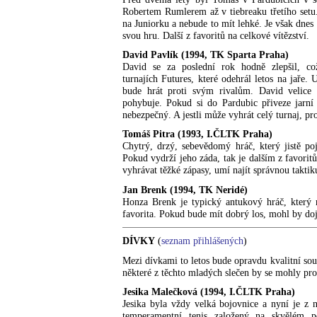
Robertem Rumlerem až v tiebreaku třetího setu.
na Juniorku a nebude to mít lehké. Je však dnes 
svou hru. Další z favoritů na celkové vítězství.
David Pavlík (1994, TK Sparta Praha)
David se za poslední rok hodně zlepšil, co
turnajích Futures, které odehrál letos na jaře.
bude hrát proti svým rivalům. David velice
pohybuje. Pokud si do Pardubic přiveze jarní
nebezpečný. A jestli může vyhrát celý turnaj, pr
Tomáš Pitra (1993, I.ČLTK Praha)
Chytrý, drzý, sebevědomý hráč, který jistě po
Pokud vydrží jeho záda, tak je dalším z favorit
vyhrávat těžké zápasy, umí najít správnou taktik
Jan Brenk (1994, TK Neridé)
Honza Brenk je typický antukový hráč, který 
favorita. Pokud bude mít dobrý los, mohl by doj
DÍVKY
(
seznam přihlášených
)
Mezi dívkami to letos bude opravdu kvalitní sout
některé z těchto mladých slečen by se mohly p
Jesika Malečková (1994, I.ČLTK Praha)
Jesika byla vždy velká bojovnice a nyní je z n
temperamentní tenis založený na skvělém p