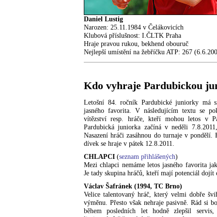
Daniel Lustig
Narozen: 25.11.1984 v Čelákovicích
Klubová příslušnost: I.ČLTK Praha
Hraje pravou rukou, bekhend obouruč
Nejlepší umístění na žebříčku ATP: 267 (6.6.20
Kdo vyhraje Pardubickou ju
Letošní 84. ročník Pardubické juniorky má s
jasného favorita. V následujícím textu se p
vítězství resp. hráče, kteří mohou letos v P
Pardubická juniorka začíná v neděli 7.8.2011
Nasazení hráči zasáhnou do turnaje v pondělí. 
dívek se hraje v pátek 12.8.2011.
CHLAPCI
(
seznam přihlášených
)
Mezi chlapci nemáme letos jasného favorita ja
Je tady skupina hráčů, kteří mají potenciál dojít
Václav Šafránek (1994, TC Brno)
Velice talentovaný hráč, který velmi dobře švih
výměnu. Přesto však nehraje pasivně. Rád si b
během posledních let hodně zlepšil servis