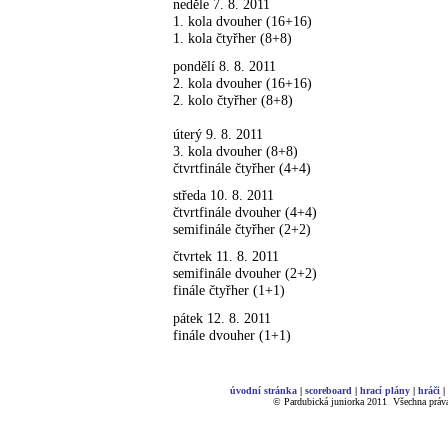
neděle 7. 8. 2011
1. kola dvouher (16+16)
1. kola čtyřher (8+8)
pondělí 8. 8. 2011
2. kola dvouher (16+16)
2. kolo čtyřher (8+8)
úterý 9. 8. 2011
3. kola dvouher (8+8)
čtvrtfinále čtyřher (4+4)
středa 10. 8. 2011
čtvrtfinále dvouher (4+4)
semifinále čtyřher (2+2)
čtvrtek 11. 8. 2011
semifinále dvouher (2+2)
finále čtyřher (1+1)
pátek 12. 8. 2011
finále dvouher (1+1)
úvodní stránka
|
scoreboard
|
hrací plány
|
hráči
|
© Pardubická juniorka 2011
.
Všechna práva