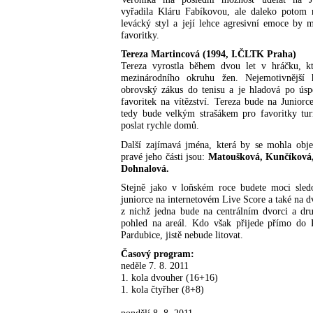
vyřadila Kláru Fabíkovou, ale daleko potom n
levácký styl a její lehce agresivní emoce by m
favoritky.
Tereza Martincová (1994, I.ČLTK Praha)
Tereza vyrostla během dvou let v hráčku, k
mezinárodního okruhu žen. Nejemotivnější
obrovský zákus do tenisu a je hladová po úsp
favoritek na vítězství. Tereza bude na Junior
tedy bude velkým strašákem pro favoritky tur
poslat rychle domů.
Další zajímavá jména, která by se mohla obje
pravé jeho části jsou:
Matoušková, Kunčíková,
Dohnalová.
Stejně jako v loňském roce budete moci sled
juniorce na internetovém Live Score a také na
z nichž jedna bude na centrálním dvorci a dr
pohled na areál. Kdo však přijede přímo do
Pardubice, jistě nebude litovat.
Časový program:
neděle 7. 8. 2011
1. kola dvouher (16+16)
1. kola čtyřher (8+8)