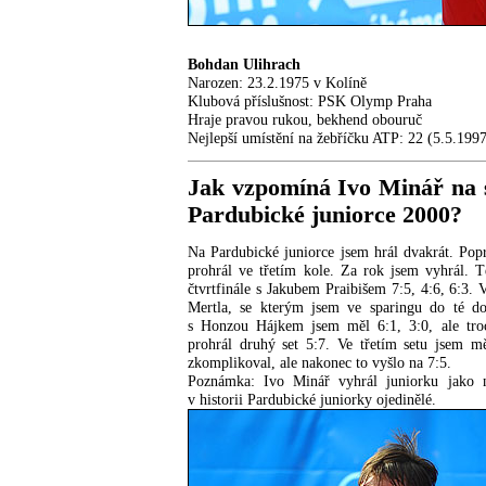
Bohdan Ulihrach
Narozen: 23.2.1975 v Kolíně
Klubová příslušnost: PSK Olymp Praha
Hraje pravou rukou, bekhend obouruč
Nejlepší umístění na žebříčku ATP: 22 (5.5.199
Jak vzpomíná Ivo Minář na s
Pardubické juniorce 2000?
Na Pardubické juniorce jsem hrál dvakrát. Pop
prohrál ve třetím kole. Za rok jsem vyhrál. 
čtvrtfinále s Jakubem Praibišem 7:5, 4:6, 6:3. 
Mertla, se kterým jsem ve sparingu do té do
s Honzou Hájkem jsem měl 6:1, 3:0, ale tro
prohrál druhý set 5:7. Ve třetím setu jsem m
zkomplikoval, ale nakonec to vyšlo na 7:5.
Poznámka: Ivo Minář vyhrál juniorku jako n
v historii Pardubické juniorky ojedinělé.