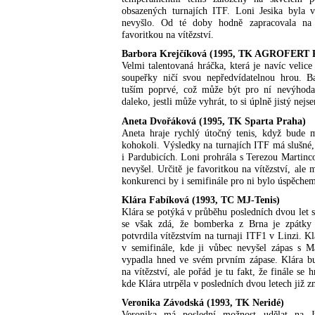
obsazených turnajích ITF. Loni Jesika byla v
nevyšlo. Od té doby hodně zapracovala na 
favoritkou na vítězství.
Barbora Krejčíková (1995, TK AGROFERT P
Velmi talentovaná hráčka, která je navíc velice
soupeřky ničí svou nepředvídatelnou hrou. B
tuším poprvé, což může být pro ní nevýhoda
daleko, jestli může vyhrát, to si úplně jistý nejs
Aneta Dvořáková (1995, TK Sparta Praha)
Aneta hraje rychlý útočný tenis, když bude 
kohokoli. Výsledky na turnajích ITF má slušné,
i Pardubicích. Loni prohrála s Terezou Martinc
nevyšel. Určitě je favoritkou na vítězství, ale 
konkurenci by i semifinále pro ni bylo úspěche
Klára Fabíková (1993, TC MJ-Tenis)
Klára se potýká v průběhu posledních dvou let 
se však zdá, že bomberka z Brna je zpátky
potvrdila vítězstvím na turnaji ITF1 v Linzi. K
v semifinále, kde ji vůbec nevyšel zápas s M
vypadla hned ve svém prvním zápase. Klára bu
na vítězství, ale pořád je tu fakt, že finále se 
kde Klára utrpěla v posledních dvou letech již 
Veronika Závodská (1993, TK Neridé)
Veronika má poslední možnost udělat na J