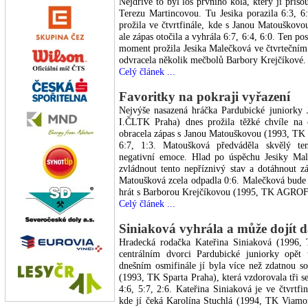
Nejdříve to byl los prvního kola, který ji přiso
Terezu Martincovou. Tu Jesika porazila 6:3, 
prožila ve čtvrtfinále, kde s Janou Matouškovo
ale zápas otočila a vyhrála 6:7, 6:4, 6:0. Ten po
moment prožila Jesika Malečková ve čtvrtečním
odvracela několik mečbolů Barbory Krejčíkové. „
Celý článek ...
Favoritky na pokraji vyřazení
Nejvýše nasazená hráčka Pardubické juniorky 
I.ČLTK Praha) dnes prožila těžké chvíle na 
obracela zápas s Janou Matouškovou (1993, TK 
6:7, 1:3. Matoušková předváděla skvělý t
negativní emoce. Hlad po úspěchu Jesiky Ma
zvládnout tento nepříznivý stav a dotáhnout zá
Matoušková zcela odpadla 0:6. Malečková bude 
hrát s Barborou Krejčíkovou (1995, TK AGROFE
Celý článek ...
Siniaková vyhrála a může dojít 
Hradecká rodačka Kateřina Siniaková (1996,
centrálním dvorci Pardubické juniorky opět t
dnešním osmifinále jí byla více než zdatnou 
(1993, TK Sparta Praha), která vzdorovala tři s
4:6, 5:7, 2:6. Kateřina Siniaková je ve čtvrtfi
kde jí čeká Karolína Stuchlá (1994, TK Viamo