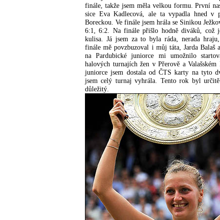
finále, takže jsem měla velkou formu. První na
sice Eva Kadlecová, ale ta vypadla hned v 
Boreckou. Ve finále jsem hrála se Sinikou Ježko
6:1, 6:2. Na finále přišlo hodně diváků, což j
kulisa. Já jsem za to byla ráda, nerada hraju
finále mě povzbuzoval i můj táta, Jarda Balaš 
na Pardubické juniorce mi umožnilo start
halových turnajích žen v Přerově a Valašském M
juniorce jsem dostala od ČTS karty na tyto d
jsem celý turnaj vyhrála. Tento rok byl urči
důležitý.