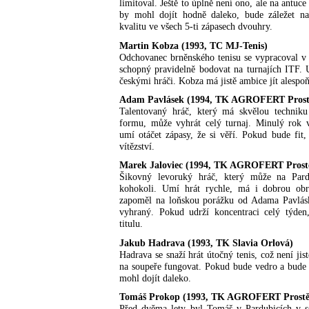
limitoval. Ještě to úplně není ono, ale na antuce
by mohl dojít hodně daleko, bude záležet na 
kvalitu ve všech 5-ti zápasech dvouhry.
Martin Kobza (1993, TC MJ-Tenis)
Odchovanec brněnského tenisu se vypracoval v s
schopný pravidelně bodovat na turnajích ITF. 
českými hráči. Kobza má jistě ambice jít alespoň
Adam Pavlásek (1994, TK AGROFERT Prost
Talentovaný hráč, který má skvělou technik
formu, může vyhrát celý turnaj. Minulý rok v
umí otáčet zápasy, že si věří. Pokud bude fit, 
vítězství.
Marek Jaloviec (1994, TK AGROFERT Prost
Šikovný levoruký hráč, který může na Pardu
kohokoli. Umí hrát rychle, má i dobrou obr
zapoměl na loňskou porážku od Adama Pavlás
vyhraný. Pokud udrží koncentraci celý týden
titulu.
Jakub Hadrava (1993, TK Slavia Orlová)
Hadrava se snaží hrát útočný tenis, což není jis
na soupeře fungovat. Pokud bude vedro a bude 
mohl dojít daleko.
Tomáš Prokop (1993, TK AGROFERT Prostě
Před dvěma lety byl Tomáš v Pardubicích v se