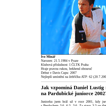
Ivo Minář
Narozen: 21.5.1984 v Praze
Klubová příslušnost: I.ČLTK Praha
Hraje pravou rukou, bekhend obouruč
Debut v Davis Cupu: 2007
Nejlepší umístění na žebříčku ATP: 62 (20.7.20
Jak vzpomíná Daniel Lustig n
na Pardubické juniorce 2002
Juniorku jsem hrál už v roce 2001, kdy jse
s Berdychem 3:6, 6:3, 3:6. Za stavu 3:3 ve tře