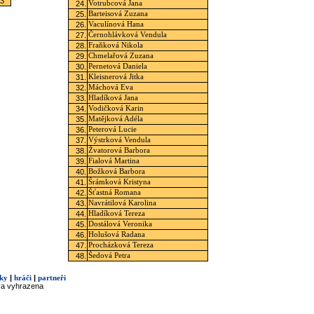
:3
24.
Votrubcová Jana
25.
Barteisová Zuzana
26.
Vaculínová Hana
27.
Černohlávková Vendula
28.
Fraňková Nikola
29.
Chmelařová Zuzana
30.
Pernetová Daniela
31.
Kleisnerová Jitka
32.
Máchová Eva
33.
Hladíková Jana
34.
Vodičková Karin
35.
Matějková Adéla
36.
Peterová Lucie
37.
Výstrková Vendula
38.
Žvatorová Barbora
39.
Fialová Martina
40.
Božková Barbora
41.
Šrámková Kristyna
42.
Šťastná Romana
43.
Navrátilová Karolina
44.
Hladíková Tereza
45.
Dostálová Veronika
46.
Holušová Radana
47.
Procházková Tereza
48.
Šedová Petra
|
|
ky
hráči
partneři
va vyhrazena