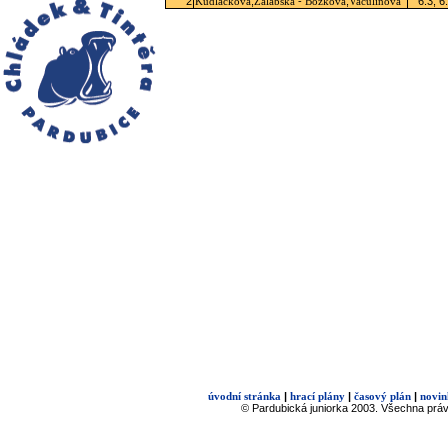
2
,
-
,
6:3, 6
Kudláčková
Zálabská
Božková
Vaculínová
|
|
|
úvodní stránka
hrací plány
časový plán
novin
© Pardubická juniorka 2003. Všechna prá