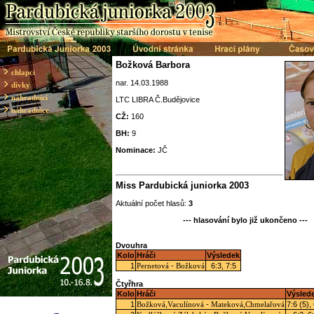
Božková Barbora
chlapci
nar. 14.03.1988
dívky
náhradníci
LTC LIBRA Č.Budějovice
náhradnice
CŽ:
160
BH:
9
Nominace:
JČ
Miss Pardubická juniorka 2003
Aktuální počet hlasů:
3
--- hlasování bylo již ukončeno ---
Dvouhra
Kolo
Hráči
Výsledek
1
-
6:3, 7:5
Pernetová
Božková
Čtyřhra
Kolo
Hráči
Výsled
1
,
-
,
7:6 (5),
Božková
Vaculínová
Mateková
Chmelařová