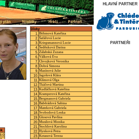
HLAVNÍ PARTNER
Dívky
1.
Böhmová Kateřina
2.
Šafářová Lucie
PARTNEŘI
3.
Kriegsmannová Lucie
4.
Šeděnková Darina
5.
Zálabská Zuzana
6.
Válková Eva
7.
Chvojková Veronika
8.
Dobrá Simona
9.
Mazínová Julie
10.
Jagošová Klára
11.
Klímová Olga
12.
Tkáčová Martina
13.
Kudláčková Kateřina
14.
Kramperová Kateřina
15.
Bergmanová Gabriela
16.
Baběrádová Sabina
17.
Mateková Gabriela
18.
Svobodová Lenka
19.
Glosová Pavlína
20.
Musilová Monika
21.
Štochlová Karolina
ek
22.
Hynková Petra
 6:0
23.
Kotasová Tereza