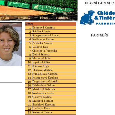
HLAVNÍ PARTNER
Dívky
1.
Böhmová Kateřina
2.
Šafářová Lucie
PARTNEŘI
3.
Kriegsmannová Lucie
4.
Šeděnková Darina
5.
Zálabská Zuzana
6.
Válková Eva
7.
Chvojková Veronika
8.
Dobrá Simona
9.
Mazínová Julie
10.
Jagošová Klára
11.
Klímová Olga
12.
Tkáčová Martina
13.
Kudláčková Kateřina
14.
Kramperová Kateřina
15.
Bergmanová Gabriela
16.
Baběrádová Sabina
17.
Mateková Gabriela
18.
Svobodová Lenka
19.
Glosová Pavlína
20.
Musilová Monika
21.
Štochlová Karolina
22.
Hynková Petra
23.
Kotasová Tereza