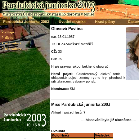
Glosová Pavlína
chlapci
nar. 13.01.1987
dívky
náhradníci
TK DEZA Valašské Meziříčí
náhradnice
CŽ:
33
BH:
25
Hraje pravou rukou, bekhend obouruč.
Herní pojetí:
Celodvorcový aktivní tenis –
chlapecké pojetí, změny rytmu hry, přechod k
síti, zkrácení, výborný pohyb.
Nominace:
SM
Miss Pardubická juniorka 2003
Aktuální počet hlasů:
7
--- hlasování bylo již ukončeno ---
Dvouhra
Kolo
Hráči
Výsledek