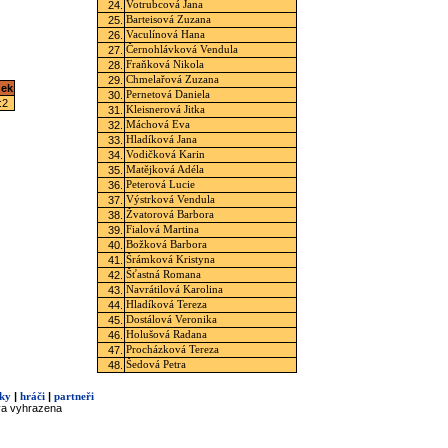
24.
Votrubcová Jana
25.
Barteisová Zuzana
26.
Vaculínová Hana
27.
Černohlávková Vendula
28.
Fraňková Nikola
29.
Chmelařová Zuzana
dek
30.
Pernetová Daniela
:2
31.
Kleisnerová Jitka
32.
Máchová Eva
33.
Hladíková Jana
34.
Vodičková Karin
35.
Matějková Adéla
36.
Peterová Lucie
37.
Výstrková Vendula
38.
Žvatorová Barbora
39.
Fialová Martina
40.
Božková Barbora
41.
Šrámková Kristyna
42.
Šťastná Romana
43.
Navrátilová Karolina
44.
Hladíková Tereza
45.
Dostálová Veronika
46.
Holušová Radana
47.
Procházková Tereza
48.
Šedová Petra
|
|
ky
hráči
partneři
va vyhrazena