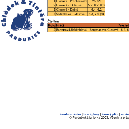
1
-
7:5, 6:1
Glosová
Procházková
2
-
5:7, 6:2, 6:0
Glosová
Tkáčová
3
-
6:4, 6:2
Glosová
Dobrá
4
-
6:3, 7:6 (4)
Šeděnková
Glosová
Čtyřhra
Kolo
Hráči
Výsle
2
,
-
,
6:4, 6
Barteisová
Baběrádová
Bergmanová
Glosová
|
|
|
úvodní stránka
hrací plány
časový plán
novin
© Pardubická juniorka 2003. Všechna prá