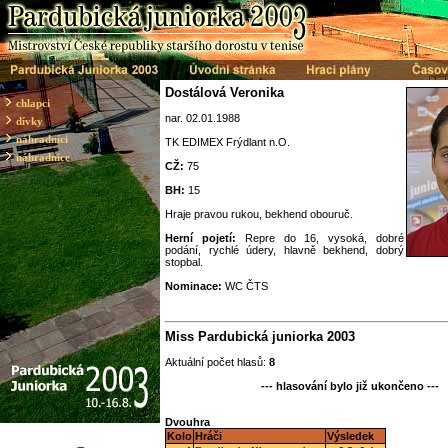
Dostálová Veronika
chlapci
nar. 02.01.1988
dívky
náhradníci
TK EDIMEX Frýdlant n.O.
náhradnice
CŽ:
75
BH:
15
Hraje pravou rukou, bekhend obouruč.
Herní pojetí:
Repre do 16, vysoká, dobré
podání, rychlé údery, hlavně bekhend, dobrý
stopbal.
Nominace:
WC ČTS
Miss Pardubická juniorka 2003
Aktuální počet hlasů:
8
--- hlasování bylo již ukončeno ---
Dvouhra
Kolo
Hráči
Výsledek