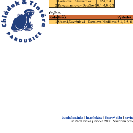
1
-
6:3, 6:4
Dostálová
Kleisnerová
2
-
6:4, 4:6, 6:3
Kriegsmannová
Dostálová
Čtyřhra
Kolo
Hráči
Výsledek
1
,
-
,
6:1, 1:6, 6
Šťastná
Navrátilová
Dostálová
Hladíková
|
|
|
úvodní stránka
hrací plány
časový plán
novin
© Pardubická juniorka 2003. Všechna prá