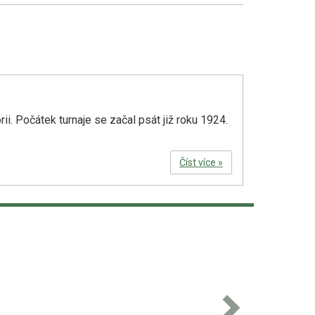
ii. Počátek turnaje se začal psát již roku 1924.
Číst více »
Next