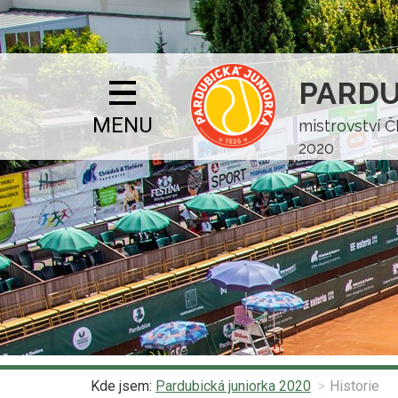
PARDU
MENU
mistrovství Č
2020
Kde jsem:
Pardubická juniorka 2020
Historie