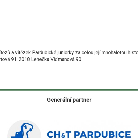
ězů a vítězek Pardubické juniorky za celou její mnohaletou histor
irtová 91. 2018 Lehečka Viďmanová 90. …
Generální partner