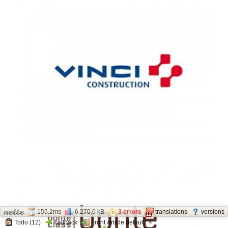
155.2ms
6 270.0 kB
3 errors
translations
versions
12
Todo (12)
callback
Front:Article:default
×