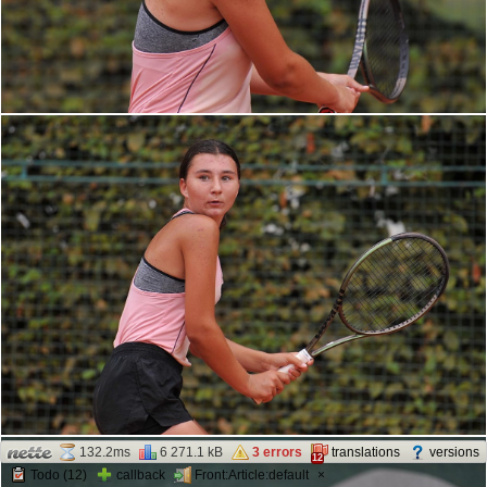
132.2ms
6 271.1 kB
3 errors
translations
versions
12
Todo (12)
callback
Front:Article:default
×