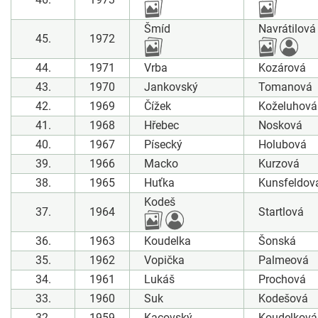
Šmíd
Navrátilová
45.
1972
44.
1971
Vrba
Kozárová
43.
1970
Jankovský
Tomanová
42.
1969
Čížek
Koželuhová
41.
1968
Hřebec
Nosková
40.
1967
Písecký
Holubová
39.
1966
Macko
Kurzová
38.
1965
Huťka
Kunsfeldov
Kodeš
37.
1964
Startlová
36.
1963
Koudelka
Šonská
35.
1962
Vopička
Palmeová
34.
1961
Lukáš
Prochová
33.
1960
Suk
Kodešová
32.
1959
Kacovský
Koudelková