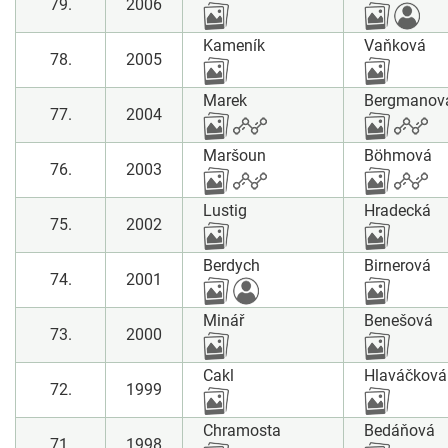
79.
2006
Kameník
Vaňková
78.
2005
Marek
Bergmanov
77.
2004
Maršoun
Böhmová
76.
2003
Lustig
Hradecká
75.
2002
Berdych
Birnerová
74.
2001
Minář
Benešová
73.
2000
Cakl
Hlaváčková
72.
1999
Chramosta
Bedáňová
71.
1998