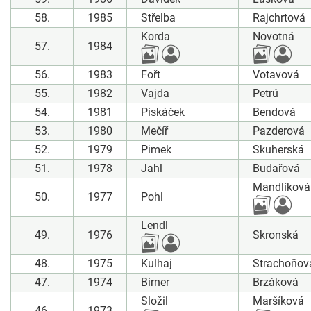
58.
1985
Střelba
Rajchrtová
Korda
Novotná
57.
1984
56.
1983
Fořt
Votavová
55.
1982
Vajda
Petrú
54.
1981
Piskáček
Bendová
53.
1980
Mečíř
Pazderová
52.
1979
Pimek
Skuherská
51.
1978
Jahl
Budařová
Mandlíková
50.
1977
Pohl
Lendl
49.
1976
Skronská
48.
1975
Kulhaj
Strachoňov
47.
1974
Birner
Brzáková
Složil
Maršíková
46.
1973