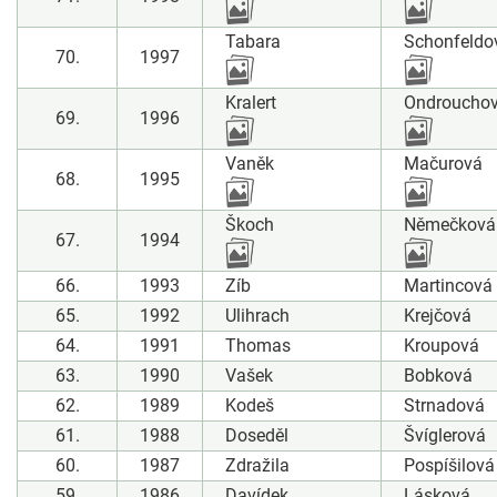
Tabara
Schonfeldo
70.
1997
Kralert
Ondroucho
69.
1996
Vaněk
Mačurová
68.
1995
Škoch
Němečková
67.
1994
66.
1993
Zíb
Martincová
65.
1992
Ulihrach
Krejčová
64.
1991
Thomas
Kroupová
63.
1990
Vašek
Bobková
62.
1989
Kodeš
Strnadová
61.
1988
Doseděl
Švíglerová
60.
1987
Zdražila
Pospíšilová
59.
1986
Davídek
Lásková