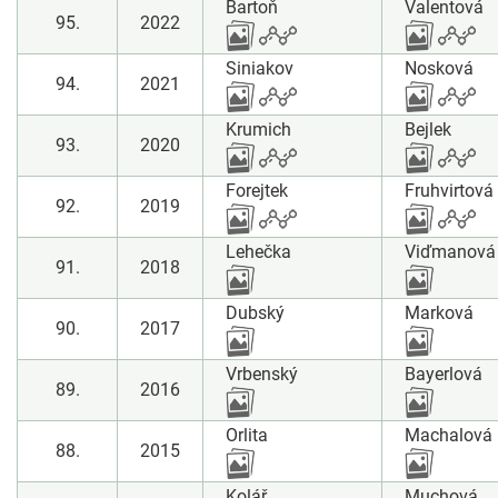
Bartoň
Valentová
95.
2022
Siniakov
Nosková
94.
2021
Krumich
Bejlek
93.
2020
Forejtek
Fruhvirtová
92.
2019
Lehečka
Viďmanová
91.
2018
Dubský
Marková
90.
2017
Vrbenský
Bayerlová
89.
2016
Orlita
Machalová
88.
2015
Kolář
Muchová