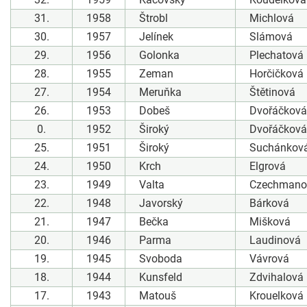
31.
1958
Štrobl
Michlová
30.
1957
Jelínek
Slámová
29.
1956
Golonka
Plechatová
28.
1955
Zeman
Horčičková
27.
1954
Meruňka
Štětinová
26.
1953
Dobeš
Dvořáčková
0.
1952
Široký
Dvořáčková
25.
1951
Široký
Suchánkov
24.
1950
Krch
Elgrová
23.
1949
Valta
Czechmano
22.
1948
Javorský
Bárková
21.
1947
Bečka
Mišková
20.
1946
Parma
Laudinová
19.
1945
Svoboda
Vávrová
18.
1944
Kunsfeld
Zdvihalová
17.
1943
Matouš
Krouelková