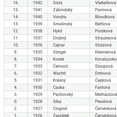
16.
1942
Sixta
Všetečková
15.
1941
Zábrodský
Parmová
14.
1940
Vondra
Bloudková
13.
1939
Smolinský
Bertlová
12.
1938
Hykš
Poráková
11.
1937
Drobný
Straubeová
10.
1936
Cejnar
Stutzová
9.
1935
Stingel
Klennerová
8.
1934
Kosek
Kovaluzoko
7.
1933
Černoch
Stoupová
6.
1932
Wachtl
Drtinová
5.
1931
Krásný
Čepková
4.
1930
Caska
Fantová
3.
1929
Pachovský
Merhautov
0.
1928
Síba
Pesslová
2.
1927
Cingroš
Červenková
1.
1926
Zaorálek
Červenková