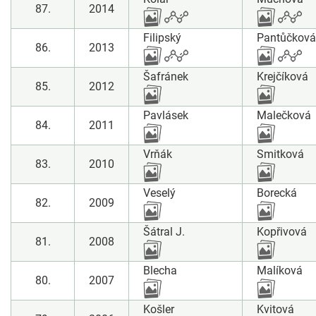
87.
2014
Filipský
Pantůčková
86.
2013
Šafránek
Krejčíková
85.
2012
Pavlásek
Malečková
84.
2011
Vrňák
Smitková
83.
2010
Veselý
Borecká
82.
2009
Šátral J.
Kopřivová
81.
2008
Blecha
Malíková
80.
2007
Košler
Kvitová