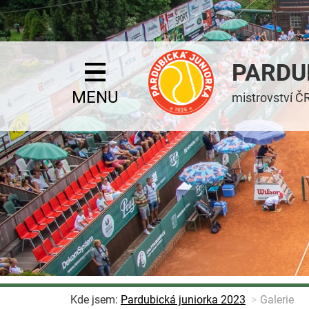
PARDU
MENU
mistrovství ČR
Kde jsem:
Pardubická juniorka 2023
Galerie